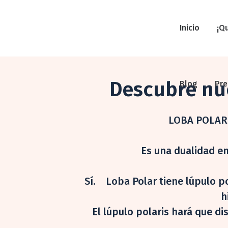
Inicio
¡Q
Descubre nue
Blog
Pr
LOBA POLAR 
Es una dualidad en
Sí.
Loba Polar tiene lúpulo po
h
El lúpulo polaris hará que di