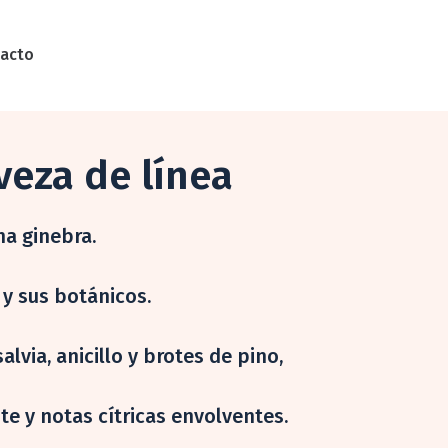
acto
veza de línea
na ginebra.
s y sus botánicos.
lvia, anicillo y brotes de pino,
te y notas cítricas envolventes.